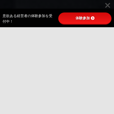
意欲ある経営者の体験参加を受
体験参加
付中！
フィロソフィ実践経営塾〈札
幌〉（旧盛和塾［札幌］）とは