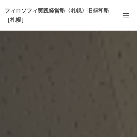
フィロソフィ実践経営塾〈札幌〉旧盛和塾
［札幌］
ナビゲ