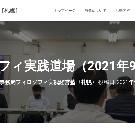
［札幌］
トップページ
当塾について
活動内容
フィ実践道場（2021年9
事務局フィロソフィ実践経営塾〈札幌〉
投稿日:
2021