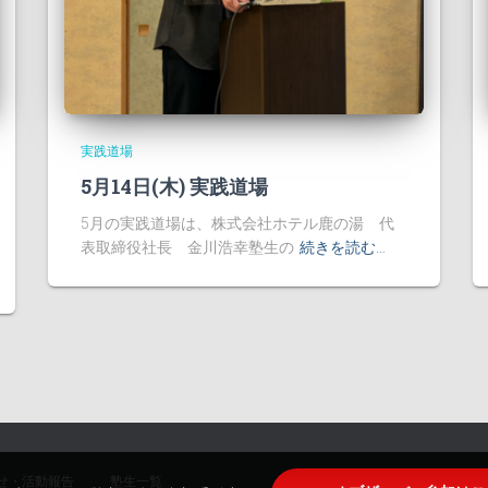
実践道場
5月14日(木) 実践道場
5月の実践道場は、株式会社ホテル鹿の湯 代
表取締役社長 金川浩幸塾生の
続きを読む…
せ・活動報告
塾生一覧