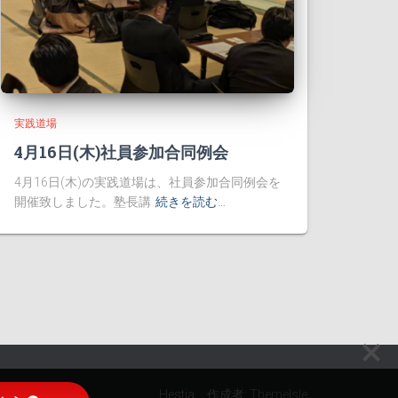
実践道場
4月16日(木)社員参加合同例会
4月16日(木)の実践道場は、社員参加合同例会を
開催致しました。塾長講
続きを読む…
Hestia、作成者:
ThemeIsle