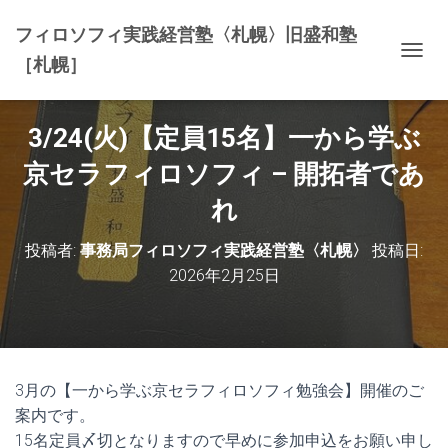
フィロソフィ実践経営塾〈札幌〉旧盛和塾
［札幌］
ナ
ビ
ゲ
ー
3/24(火)【定員15名】一から学ぶ
シ
ョ
京セラフィロソフィ – 開拓者であ
ン
を
れ
切
り
投稿者:
事務局フィロソフィ実践経営塾〈札幌〉
投稿日:
替
2026年2月25日
え
3月の【一から学ぶ京セラフィロソフィ勉強会】開催のご
案内です。
15名定員〆切となりますので早めに参加申込をお願い申し