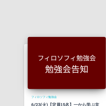
フィロソフィ勉強会
6/23(火)【定員15名】一から学ぶ京