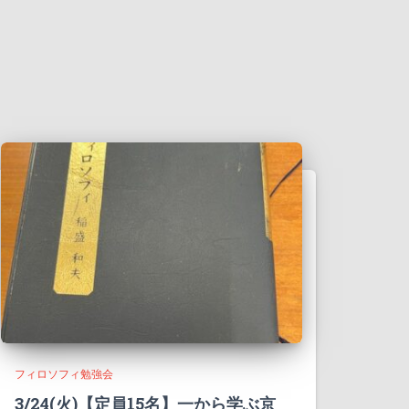
フィロソフィ勉強会
3/24(火)【定員15名】一から学ぶ京