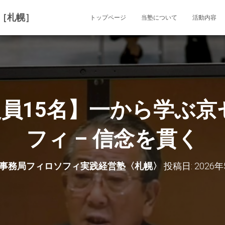
［札幌］
トップページ
当塾について
活動内容
)【定員15名】一から学ぶ
フィ – 信念を貫く
事務局フィロソフィ実践経営塾〈札幌〉
投稿日:
2026