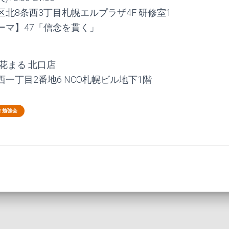
北8条西3丁目札幌エルプラザ4F 研修室1
ーマ】47「信念を貫く」
】
花まる 北口店
一丁目2番地6 NCO札幌ビル地下1階
ィ勉強会