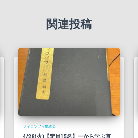
関連投稿
フィロソフィ勉強会
4/28(火)【定員15名】一から学ぶ京